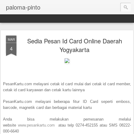
paloma-pinto
Sedia Pesan Id Card Online Daerah
MAR
4
Yogyakarta
PesanKartu.com melayani cetak id card mulai dari cetak id card member,
cetak id card karyawan dan cetak kartu lainnya
PesanKartu.com melayani beberapa fitur ID Card seperti emboss,
barcode, magnetik card dan berbagai material kartu
Anda bisa melakukan pemesanan melalui
website
www.pesankartu.com
atau telp 0274-452155 atau SMS 08222-
000-6640